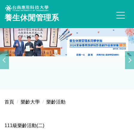
跳
到
養生休閒管理系
主
要
內
容
區
首頁
樂齡大學
樂齡活動
111級樂齡活動(二)