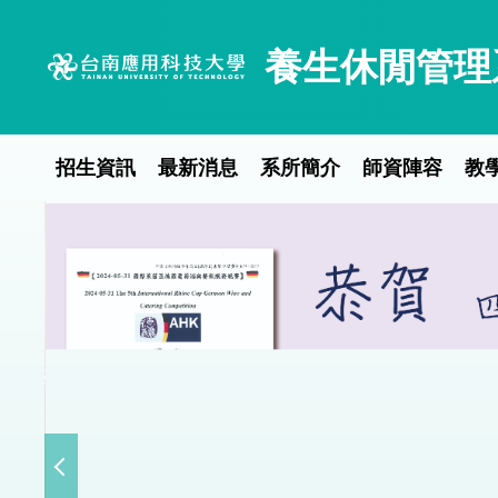
跳
到
養生休閒管理
主
要
內
容
招生資訊
最新消息
系所簡介
師資陣容
教
區