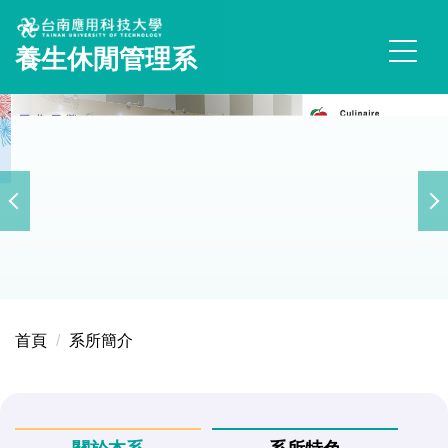
跳
到
養生休閒管理系
主
要
內
容
區
首頁
系所簡介