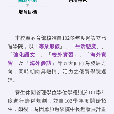
關於本系
系所特色
培育目標
本校奉教育部核准自102學年度起設立旅
遊學院，以「
專業服儀
」、「
生活態度
」、
「
強化語文
」、
「
校外實習
」
、
「
海外
實
習
」及
「
海外
參訪
」
等五大面向為發展方
向，同時朝向具熱情、活力之優質學院邁
進。
養生休閒管理學位學位學程則於101學年
度進行籌備規劃，並自102學年度開始招
生，爾後，為因應旅遊學院中長程發展計畫