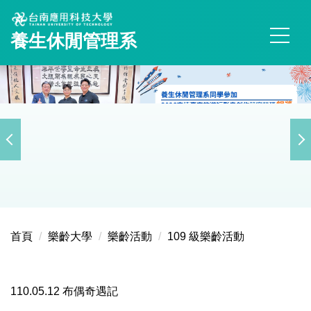
跳
到
養生休閒管理系
主
要
內
容
區
首頁
樂齡大學
樂齡活動
109 級樂齡活動
110.05.12 布偶奇遇記