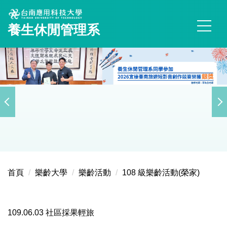
跳
到
養生休閒管理系
主
要
內
容
區
首頁
樂齡大學
樂齡活動
108 級樂齡活動(榮家)
109.06.03 社區採果輕旅