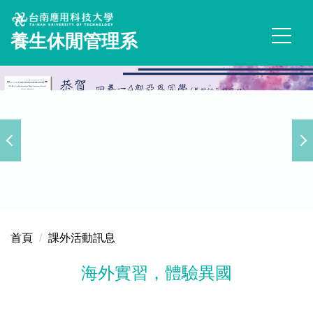
跳
到
養生休閒管理系
主
要
內
容
區
首頁
課外活動訊息
海外實習，體驗異國