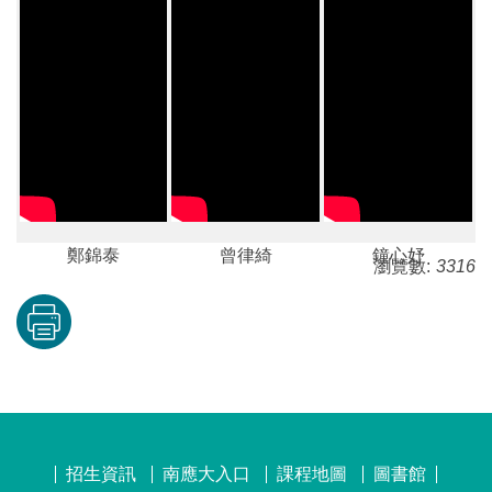
鄭錦泰
曾律綺
鐘心妤
瀏覽數:
3316
招生資訊
南應大入口
課程地圖
圖書館