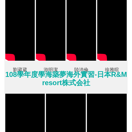
劉葳葳
游明潔
陸沛倫
徐雅暄
108學年度學海築夢海外實習-日本R&M
resort株式会社