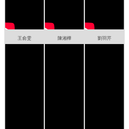
王俞雯
陳湘樺
劉羽芹